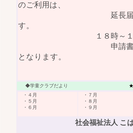
のご利用は、
延長届けが必要
す。
１８時～１９時の
申請書が必要に
となります。
◆学童クラブだより
・
４月
・
７月
・
５月
・
８月
・
６月
・
９月
社会福祉法人 こ